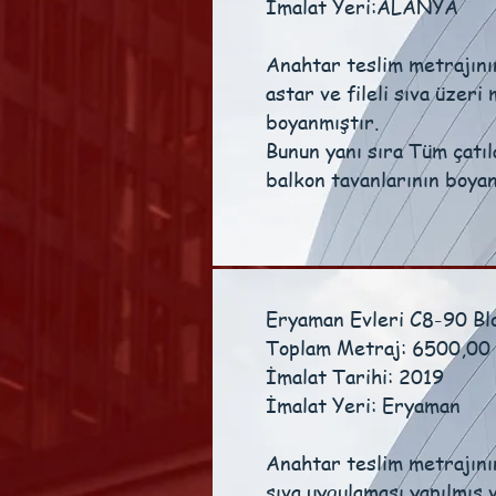
İmalat Yeri:ALANYA
Anahtar teslim metrajını
astar ve fileli sıva üzer
boyanmıştır.
Bunun yanı sıra Tüm çatıl
balkon tavanlarının boyan
Eryaman Evleri C8-90 B
Toplam Metraj: 6500,00
İmalat Tarihi: 2019
İmalat Yeri: Eryaman
Anahtar teslim metrajını
sıva uygulaması yapılmış