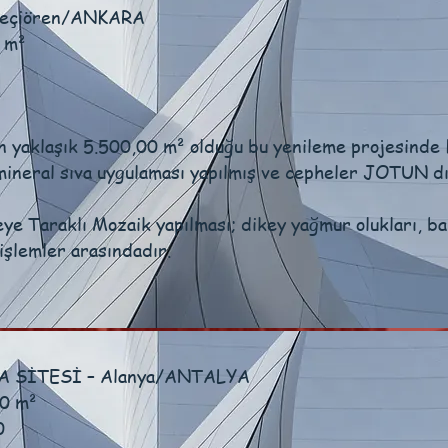
eçiören/ANKARA
 m²
n yaklaşık 5.500,00 m² olduğu bu yenileme projesinde
i mineral sıva uygulaması yapılmış ve cepheler JOTUN dı
ye Taraklı Mozaik yapılması; dikey yağmur olukları, ba
işlemler arasındadır.
 SİTESİ – Alanya/ANTALYA
00 m²
0