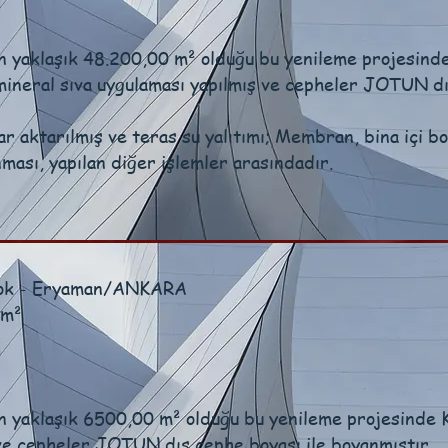
n yaklaşık 48.200,00 m² olduğu bu yenileme projesin
i mineral sıva uygulaması yapılmış ve cepheler JOTUN dı
ar aktarılmış ve teras su yalıtımı; Membran, bina içi bo
ması, yapılan diğer işlemler arasındadır.
lok - Eryaman/ANKARA
 m²
n yaklaşık 6500,00 m² olduğu bu yenileme projesinde K
 ve cepheler JOTUN dış cephe boyası ile boyanmıştır.