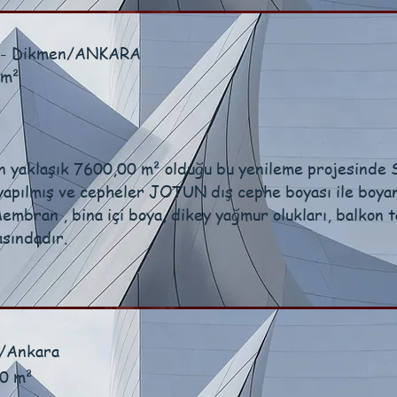
si - Dikmen/ANKARA
 m²
n yaklaşık 7600,00 m² olduğu bu yenileme projesinde 
yapılmış ve cepheler JOTUN dış cephe boyası ile boyan
 Membran , bina içi boya, dikey yağmur olukları, balkon 
asındadır.
n/Ankara
00 m²