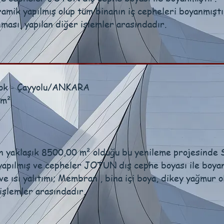
amik yapılmış olup tüm binanın iç cepheleri boyanmıştı
ması, yapılan diğer işlemler arasındadır.
lok - Çayyolu/ANKARA
 m²
n yaklaşık 8500,00 m² olduğu bu yenileme projesinde 
yapılmış ve cepheler JOTUN dış cephe boyası ile boyan
ve ısı yalıtımı; Membran , bina içi boya, dikey yağmur o
işlemler arasındadır.