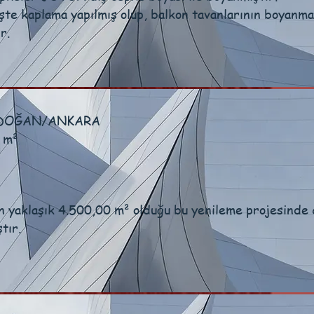
şte kaplama yapılmış olup, balkon tavanlarının boyanmas
r.
NDOĞAN/ANKARA
 m²
ın yaklaşık 4.500,00 m² olduğu bu yenileme projesind
tır.