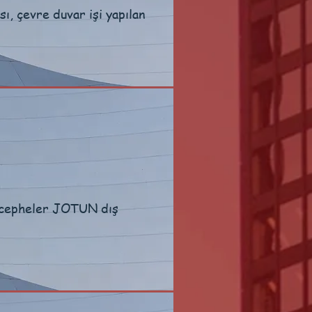
ı, çevre duvar işi yapılan
e cepheler JOTUN dış