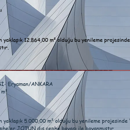
²
ın yaklaşık 12.864,00 m² olduğu bu yenileme projesin
tır.
İ- Eryaman/ANKARA
 m²
n yaklaşık 5.000,00 m² olduğu bu yenileme projesind
epheler JOTUN dış cephe boyası ile boyanmıştır.